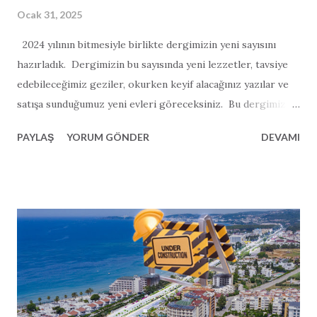
Ocak 31, 2025
2024 yılının bitmesiyle birlikte dergimizin yeni sayısını
hazırladık. Dergimizin bu sayısında yeni lezzetler, tavsiye
edebileceğimiz geziler, okurken keyif alacağınız yazılar ve
satışa sunduğumuz yeni evleri göreceksiniz. Bu dergimiz
önceki sayılara göre biraz daha uzun sürdü. Daha çok
PAYLAŞ
YORUM GÖNDER
DEVAMI
manzara fotoğrafı ve daha çok haberler barındırmakta.
Umuyoruz ki 2025 yılı herkes için çok daha güzel geçer.
Yeni dergimizi beğeneceğinizi düşünüyoruz ve herkese iyi
okumalar diliyoruz.