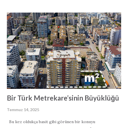
şeffaflık ve iddia edilen yol süresi kısaltmalarının
gerçekçiliği üzerine yoğun tartışmalar da başlatmış
durumda. Vaat: Daha Hızlı Ulaşım ve Ekonomik Büyüme
Türk hükümeti Alanya–Serik otoyolunu “oyun değiştirici”
olarak tanımlıyor. Yetkililere göre otoyol, modern tasarımı
sayesinde mevcut 2,5 saatlik seyahat süresini yalnızca 36
dakikaya indirecek. Proje; 84 km ana yol, 38 km bağlantı yolu,
8 tünel ve 19 viyadükten oluşuyor ve saatte 140 km hıza
uygun şekilde planlanmış. Zaman tasarrufunun ötesinde
otoyol, bölgesel kalkınmayı hızlandıracak bir adım olarak
görülüyor. Daha iyi bağla...
Bir Türk Metrekare’sinin Büyüklüğü
Temmuz 14, 2025
Bu kez oldukça basit gibi görünen bir konuyu