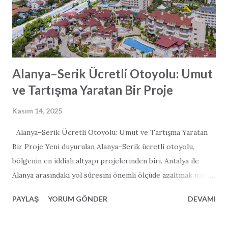
Alanya–Serik Ücretli Otoyolu: Umut
ve Tartışma Yaratan Bir Proje
Kasım 14, 2025
Alanya–Serik Ücretli Otoyolu: Umut ve Tartışma Yaratan
Bir Proje Yeni duyurulan Alanya–Serik ücretli otoyolu,
bölgenin en iddialı altyapı projelerinden biri. Antalya ile
Alanya arasındaki yol süresini önemli ölçüde azaltmak üzere
tasarlanan 122 kilometrelik otoyol; ekonomik büyüme, ciddi
PAYLAŞ
YORUM GÖNDER
DEVAMI
ölçüde azaltılmış yol süresi ve turizme büyük bir destek
vadediyor. Ancak proje, çevresel etkisi, maliyet konusundaki