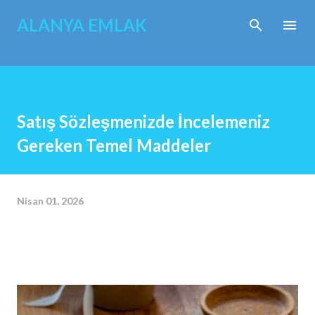
Ana içeriğe atla
ALANYA EMLAK
Satış Sözleşmenizde İncelemeniz
Gereken Temel Maddeler
Nisan 01, 2026