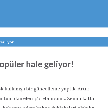
Ana içeriğe atla
teriliyor
opüler hale geliyor!
kullanışlı bir güncelleme yaptık. Artık
 tüm daireleri görebilirsiniz. Zemin katta
ya bahçeye çıkan bahçe dubleksleri olabilir.