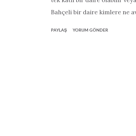
Bahçeli bir daire kimlere ne a
aileler- Bahçeli bir daire ço
PAYLAŞ
YORUM GÖNDER
verirken ailelere de oturdukl
yaptıklarını görme şansı sunab
hayvanı olanlara ve hayvanları
de hayatı kolaylaştırır. -Man
mangaldan her zaman daha kola
insanlar çiçeklerle ve çimlerl
bunlardan biri iseniz küçükte
yakın olmayı sevenler- Herke
paraşütle atlamayı sevmez(Ev