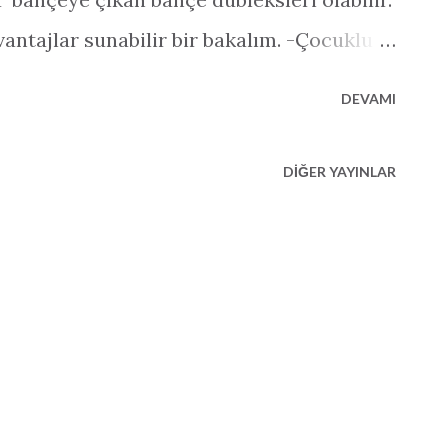
vantajlar sunabilir bir bakalım. -Çocuklu
cuklara oyun oynama ve hareket etme şansı
DEVAMI
arı yerden çocukların nerede ve ne
ilir. -Evcil hayvan sahipleri- Evinde evcil
DIĞER YAYINLAR
na bahçeye kolay erişim her iki taraf için
gal sevenler- Bahçede mangal balkondaki
y ve keyiflidir. -Bahçe sevenler- Bazı
e olmayı çok daha fazla severler.Eğer
 olsa bir bahçe çok güzel olmaz mı? - Yere
s Eyfel kulesine tırmanmayı yada
et senden bahsediyorum anne:) Yere yakın