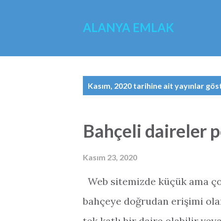
ALANYA EMLAK
K
Kasım, 2020 tarihine ait yayınlar gös
a
y
Bahçeli daireler p
ı
t
Kasım 23, 2020
l
Web sitemizde küçük ama çok 
a
bahçeye doğrudan erişimi olan
r
tek katlı bir daire olabilir ve