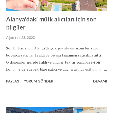
Alanya'daki mülk alıcıları için son
bilgiler
Ağustos 23, 2023
Son birkaç yıldır Alanya'da çok şey oluyor uzun bir süre
boyunca satıcılar kraldı ve piyasa tamamen satıcılara aitti.
O dönemler geride kaldı ve alıcılar tekrar pazarda iyi bir
konum elde ederek, bize satıcı ve alıcı arasında eşit olarak
domine edilen bir pazar bıraktı. Bu nedenle, potansiyel
PAYLAŞ
YORUM GÖNDER
DEVAMI
alıcılar için, kesinlikle göz önünde bulundurmanız gereken
kilit noktalara ilişkin önerilerimiz aşağıda yer almaktadır:
Fiyatlandırma Bazı satıcılar hala piyasanın zirve yaptığı
geçen yılla aynı fiyata satabileceklerine inanıyor. Geçen yılın
piyasasına göre aşırı fiyattan değil, piyasa fiyatından satın