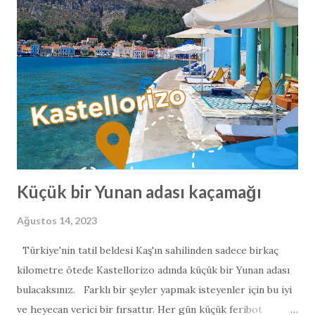
aldığınıza dikkat edin. Plan dışı ya da hazır yapı Yükseliş
eğilimi yeni inşaatların sayısını önemli ölçüde artırmıştır. Bu
inşaatların çoğu yeni kurulan inşaatçılar tarafından
yapılmaktadır. Plan dışı bir mülk seçerken, lütfen bunu
yalnızca bununla ilgili riskleri açıkça belirtebilecek bir
piyasa uzmanı ile yakın işbirliği içinde yapın. Bizi yanlış
anlamayın, plan dışı bir mülk ...
Küçük bir Yunan adası kaçamağı
Ağustos 14, 2023
Türkiye'nin tatil beldesi Kaş'ın sahilinden sadece birkaç
kilometre ötede Kastellorizo adında küçük bir Yunan adası
bulacaksınız. Farklı bir şeyler yapmak isteyenler için bu iyi
ve heyecan verici bir fırsattır. Her gün küçük feribot