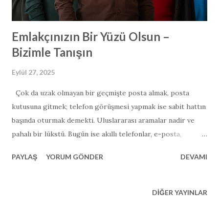
Emlakçınızın Bir Yüzü Olsun –
Bizimle Tanışın
Eylül 27, 2025
Çok da uzak olmayan bir geçmişte posta almak, posta
kutusuna gitmek; telefon görüşmesi yapmak ise sabit hattın
başında oturmak demekti. Uluslararası aramalar nadir ve
pahalı bir lükstü. Bugün ise akıllı telefonlar, e-posta,
WhatsApp ve kolay internet erişimi iletişimimizi tamamen
PAYLAŞ
YORUM GÖNDER
DEVAMI
değiştirdi. Nerede olursanız olun, Türkiye’deki emlak
danışmanınızı aramak için kolayca bir İngiliz numarası
çevirebilirsiniz. Aynı şekilde, profesyonel ve çekici bir web
DIĞER YAYINLAR
sitesi oluşturmak da hem kolay hem uygun maliyetli hale
geldi ve şirketlerin kendilerini en iyi şekilde sunmalarına