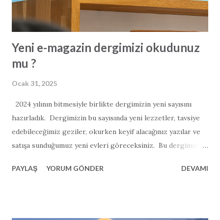
Yeni e-magazin dergimizi okudunuz
mu ?
Ocak 31, 2025
2024 yılının bitmesiyle birlikte dergimizin yeni sayısını
hazırladık. Dergimizin bu sayısında yeni lezzetler, tavsiye
edebileceğimiz geziler, okurken keyif alacağınız yazılar ve
satışa sunduğumuz yeni evleri göreceksiniz. Bu dergimiz
önceki sayılara göre biraz daha uzun sürdü. Daha çok
PAYLAŞ
YORUM GÖNDER
DEVAMI
manzara fotoğrafı ve daha çok haberler barındırmakta.
Umuyoruz ki 2025 yılı herkes için çok daha güzel geçer.
Yeni dergimizi beğeneceğinizi düşünüyoruz ve herkese iyi
okumalar diliyoruz.