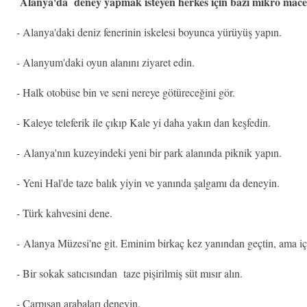
Alanya'da deney yapmak isteyen herkes için bazı mikro maceral
- Alanya'daki deniz fenerinin iskelesi boyunca yürüyüş yapın.
- Alanyum'daki oyun alanını ziyaret edin.
- Halk otobüse bin ve seni nereye götüreceğini gör.
- Kaleye teleferik ile çıkıp Kale yi daha yakın dan keşfedin.
-
Alanya'nın kuzeyindeki yeni bir park alanında piknik yapın.
- Yeni Hal'de taze balık yiyin ve yanında şalgamı da deneyin.
- Türk kahvesini dene.
-
Alanya Müzesi'ne git. Eminim birkaç kez yanından geçtin, ama iç
- Bir sokak satıcısından taze pişirilmiş süt mısır alın.
- Çarpışan arabaları deneyin.