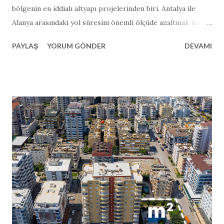
bölgenin en iddialı altyapı projelerinden biri. Antalya ile
Alanya arasındaki yol süresini önemli ölçüde azaltmak üzere
tasarlanan 122 kilometrelik otoyol; ekonomik büyüme, ciddi
PAYLAŞ
YORUM GÖNDER
DEVAMI
ölçüde azaltılmış yol süresi ve turizme büyük bir destek
vadediyor. Ancak proje, çevresel etkisi, maliyet konusundaki
şeffaflık ve iddia edilen yol süresi kısaltmalarının
gerçekçiliği üzerine yoğun tartışmalar da başlatmış
durumda. Vaat: Daha Hızlı Ulaşım ve Ekonomik Büyüme
Türk hükümeti Alanya–Serik otoyolunu “oyun değiştirici”
olarak tanımlıyor. Yetkililere göre otoyol, modern tasarımı
sayesinde mevcut 2,5 saatlik seyahat süresini yalnızca 36
dakikaya indirecek. Proje; 84 km ana yol, 38 km bağlantı yolu,
8 tünel ve 19 viyadükten oluşuyor ve saatte 140 km hıza
uygun şekilde planlanmış. Zaman tasarrufunun ötesinde
otoyol, bölgesel kalkınmayı hızlandıracak bir adım olarak
görülüyor. Daha iyi bağla...