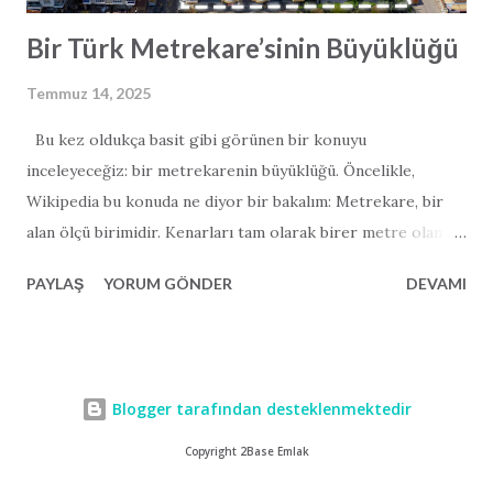
Bir Türk Metrekare’sinin Büyüklüğü
Temmuz 14, 2025
Bu kez oldukça basit gibi görünen bir konuyu
inceleyeceğiz: bir metrekarenin büyüklüğü. Öncelikle,
Wikipedia bu konuda ne diyor bir bakalım: Metrekare, bir
alan ölçü birimidir. Kenarları tam olarak birer metre olan
bir karenin yüzölçümüne eşittir. Konuya özellikle ilgi
PAYLAŞ
YORUM GÖNDER
DEVAMI
duyanlar için belirtelim: bir metrekare, 0,000001
kilometrekareye veya 10.000 santimetrekareye eşittir.
Ancak Wikipedia’nın yanıtlamadığı bir soru var: Bir Türk
metrekare’sinin büyüklüğü nedir? Deneyimlerimiz bize bir
Blogger tarafından desteklenmektedir
Avrupa metrekare’si ile bir Türk metrekare’sinin her zaman
aynı olmadığını öğretti. Bu durum, satışını yaptığımız
Copyright 2Base Emlak
dairelerin kat planlarını incelediğimizde çok belirgin hale