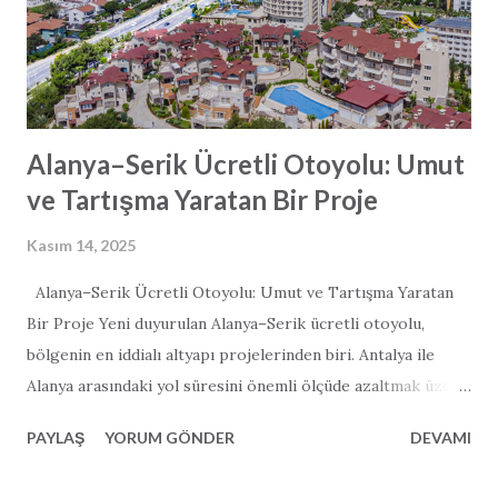
Alanya–Serik Ücretli Otoyolu: Umut
ve Tartışma Yaratan Bir Proje
Kasım 14, 2025
Alanya–Serik Ücretli Otoyolu: Umut ve Tartışma Yaratan
Bir Proje Yeni duyurulan Alanya–Serik ücretli otoyolu,
bölgenin en iddialı altyapı projelerinden biri. Antalya ile
Alanya arasındaki yol süresini önemli ölçüde azaltmak üzere
tasarlanan 122 kilometrelik otoyol; ekonomik büyüme, ciddi
PAYLAŞ
YORUM GÖNDER
DEVAMI
ölçüde azaltılmış yol süresi ve turizme büyük bir destek
vadediyor. Ancak proje, çevresel etkisi, maliyet konusundaki