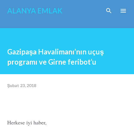
Ana içeriğe atla
ALANYA EMLAK
Gazipaşa Havalimanı’nın uçuş
programı ve Girne feribot’u
Şubat 23, 2018
Herkese iyi haber,