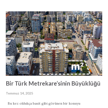
şeffaflık ve iddia edilen yol süresi kısaltmalarının
gerçekçiliği üzerine yoğun tartışmalar da başlatmış
durumda. Vaat: Daha Hızlı Ulaşım ve Ekonomik Büyüme
Türk hükümeti Alanya–Serik otoyolunu “oyun değiştirici”
olarak tanımlıyor. Yetkililere göre otoyol, modern tasarımı
sayesinde mevcut 2,5 saatlik seyahat süresini yalnızca 36
dakikaya indirecek. Proje; 84 km ana yol, 38 km bağlantı yolu,
8 tünel ve 19 viyadükten oluşuyor ve saatte 140 km hıza
uygun şekilde planlanmış. Zaman tasarrufunun ötesinde
otoyol, bölgesel kalkınmayı hızlandıracak bir adım olarak
görülüyor. Daha iyi bağla...
Bir Türk Metrekare’sinin Büyüklüğü
Temmuz 14, 2025
Bu kez oldukça basit gibi görünen bir konuyu