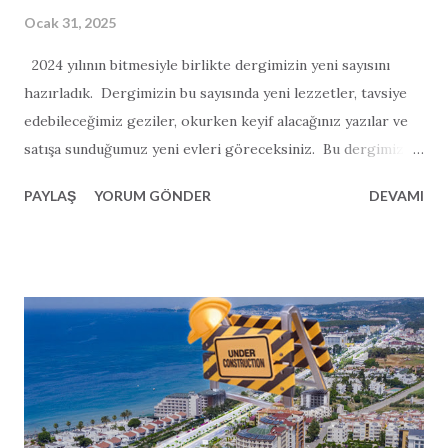
Ocak 31, 2025
2024 yılının bitmesiyle birlikte dergimizin yeni sayısını
hazırladık. Dergimizin bu sayısında yeni lezzetler, tavsiye
edebileceğimiz geziler, okurken keyif alacağınız yazılar ve
satışa sunduğumuz yeni evleri göreceksiniz. Bu dergimiz
önceki sayılara göre biraz daha uzun sürdü. Daha çok
PAYLAŞ
YORUM GÖNDER
DEVAMI
manzara fotoğrafı ve daha çok haberler barındırmakta.
Umuyoruz ki 2025 yılı herkes için çok daha güzel geçer.
Yeni dergimizi beğeneceğinizi düşünüyoruz ve herkese iyi
okumalar diliyoruz.