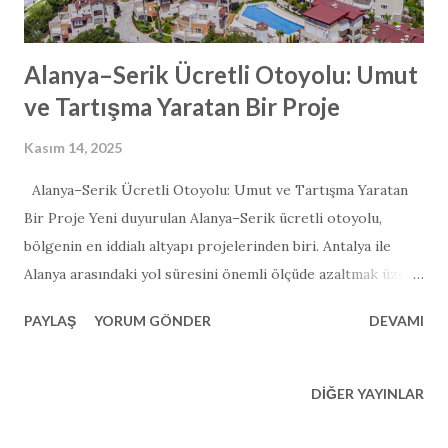
Alanya–Serik Ücretli Otoyolu: Umut
ve Tartışma Yaratan Bir Proje
Kasım 14, 2025
Alanya–Serik Ücretli Otoyolu: Umut ve Tartışma Yaratan
Bir Proje Yeni duyurulan Alanya–Serik ücretli otoyolu,
bölgenin en iddialı altyapı projelerinden biri. Antalya ile
Alanya arasındaki yol süresini önemli ölçüde azaltmak üzere
tasarlanan 122 kilometrelik otoyol; ekonomik büyüme, ciddi
PAYLAŞ
YORUM GÖNDER
DEVAMI
ölçüde azaltılmış yol süresi ve turizme büyük bir destek
vadediyor. Ancak proje, çevresel etkisi, maliyet konusundaki
şeffaflık ve iddia edilen yol süresi kısaltmalarının
DIĞER YAYINLAR
gerçekçiliği üzerine yoğun tartışmalar da başlatmış
durumda. Vaat: Daha Hızlı Ulaşım ve Ekonomik Büyüme