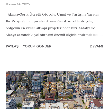
Kasım 14, 2025
Alanya–Serik Ücretli Otoyolu: Umut ve Tartışma Yaratan
Bir Proje Yeni duyurulan Alanya–Serik ücretli otoyolu,
bölgenin en iddialı altyapı projelerinden biri. Antalya ile
Alanya arasındaki yol süresini önemli ölçüde azaltmak üzere
tasarlanan 122 kilometrelik otoyol; ekonomik büyüme, ciddi
PAYLAŞ
YORUM GÖNDER
DEVAMI
ölçüde azaltılmış yol süresi ve turizme büyük bir destek
vadediyor. Ancak proje, çevresel etkisi, maliyet konusundaki
şeffaflık ve iddia edilen yol süresi kısaltmalarının
gerçekçiliği üzerine yoğun tartışmalar da başlatmış
durumda. Vaat: Daha Hızlı Ulaşım ve Ekonomik Büyüme
Türk hükümeti Alanya–Serik otoyolunu “oyun değiştirici”
olarak tanımlıyor. Yetkililere göre otoyol, modern tasarımı
sayesinde mevcut 2,5 saatlik seyahat süresini yalnızca 36
dakikaya indirecek. Proje; 84 km ana yol, 38 km bağlantı yolu,