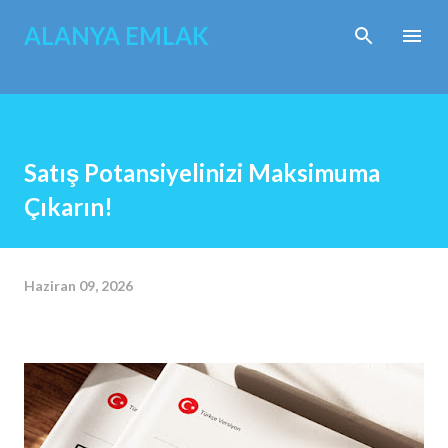
Ana içeriğe atla
ALANYA EMLAK
Satış Potansiyelinizi Maksimuma
Çıkarın!
Haziran 09, 2026