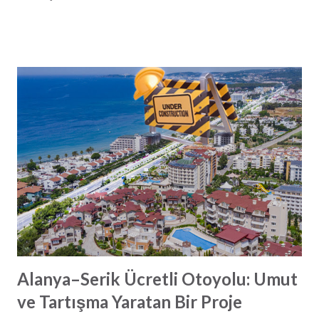
manzara fotoğrafı ve daha çok haberler barındırmakta.
Umuyoruz ki 2025 yılı herkes için çok daha güzel geçer.
Yeni dergimizi beğeneceğinizi düşünüyoruz ve herkese iyi
okumalar diliyoruz.
Alanya–Serik Ücretli Otoyolu: Umut
ve Tartışma Yaratan Bir Proje