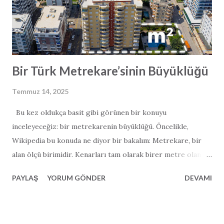
8 tünel ve 19 viyadükten oluşuyor ve saatte 140 km hıza
uygun şekilde planlanmış. Zaman tasarrufunun ötesinde
otoyol, bölgesel kalkınmayı hızlandıracak bir adım olarak
görülüyor. Daha iyi bağla...
Bir Türk Metrekare’sinin Büyüklüğü
Temmuz 14, 2025
Bu kez oldukça basit gibi görünen bir konuyu
inceleyeceğiz: bir metrekarenin büyüklüğü. Öncelikle,
Wikipedia bu konuda ne diyor bir bakalım: Metrekare, bir
alan ölçü birimidir. Kenarları tam olarak birer metre olan
bir karenin yüzölçümüne eşittir. Konuya özellikle ilgi
PAYLAŞ
YORUM GÖNDER
DEVAMI
duyanlar için belirtelim: bir metrekare, 0,000001
kilometrekareye veya 10.000 santimetrekareye eşittir.
Ancak Wikipedia’nın yanıtlamadığı bir soru var: Bir Türk