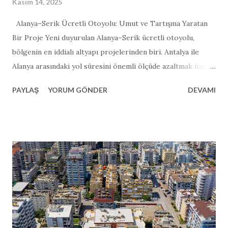
Kasım 14, 2025
Alanya–Serik Ücretli Otoyolu: Umut ve Tartışma Yaratan
Bir Proje Yeni duyurulan Alanya–Serik ücretli otoyolu,
bölgenin en iddialı altyapı projelerinden biri. Antalya ile
Alanya arasındaki yol süresini önemli ölçüde azaltmak üzere
tasarlanan 122 kilometrelik otoyol; ekonomik büyüme, ciddi
PAYLAŞ
YORUM GÖNDER
DEVAMI
ölçüde azaltılmış yol süresi ve turizme büyük bir destek
vadediyor. Ancak proje, çevresel etkisi, maliyet konusundaki
şeffaflık ve iddia edilen yol süresi kısaltmalarının
gerçekçiliği üzerine yoğun tartışmalar da başlatmış
durumda. Vaat: Daha Hızlı Ulaşım ve Ekonomik Büyüme
Türk hükümeti Alanya–Serik otoyolunu “oyun değiştirici”
olarak tanımlıyor. Yetkililere göre otoyol, modern tasarımı
sayesinde mevcut 2,5 saatlik seyahat süresini yalnızca 36
dakikaya indirecek. Proje; 84 km ana yol, 38 km bağlantı yolu,
8 tünel ve 19 viyadükten oluşuyor ve saatte 140 km hıza