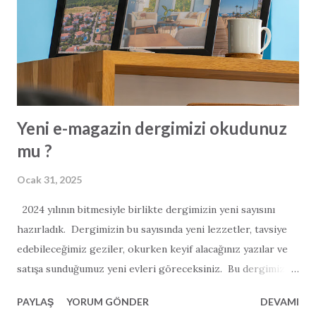
Yeni e-magazin dergimizi okudunuz
mu ?
Ocak 31, 2025
2024 yılının bitmesiyle birlikte dergimizin yeni sayısını
hazırladık. Dergimizin bu sayısında yeni lezzetler, tavsiye
edebileceğimiz geziler, okurken keyif alacağınız yazılar ve
satışa sunduğumuz yeni evleri göreceksiniz. Bu dergimiz
önceki sayılara göre biraz daha uzun sürdü. Daha çok
PAYLAŞ
YORUM GÖNDER
DEVAMI
manzara fotoğrafı ve daha çok haberler barındırmakta.