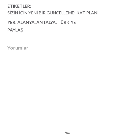
ETIKETLER:
SIZIN İÇIN YENI BIR GÜNCELLEME: KAT PLANI
YER:
ALANYA, ANTALYA, TÜRKIYE
PAYLAŞ
Yorumlar