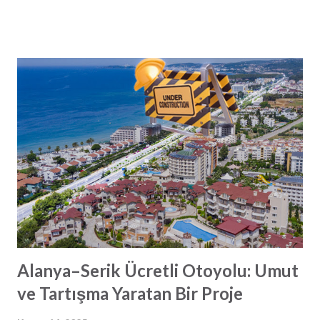
Umuyoruz ki 2025 yılı herkes için çok daha güzel geçer.
Yeni dergimizi beğeneceğinizi düşünüyoruz ve herkese iyi
okumalar diliyoruz.
Alanya–Serik Ücretli Otoyolu: Umut
ve Tartışma Yaratan Bir Proje