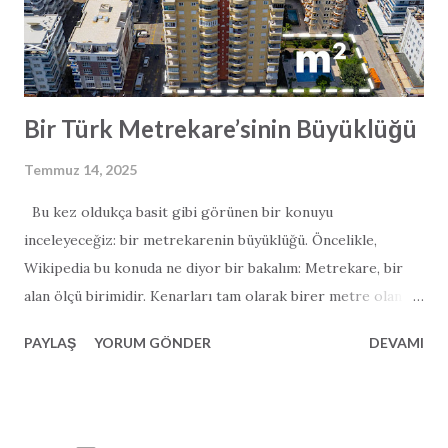
uygun şekilde planlanmış. Zaman tasarrufunun ötesinde
otoyol, bölgesel kalkınmayı hızlandıracak bir adım olarak
görülüyor. Daha iyi bağla...
Bir Türk Metrekare’sinin Büyüklüğü
Temmuz 14, 2025
Bu kez oldukça basit gibi görünen bir konuyu
inceleyeceğiz: bir metrekarenin büyüklüğü. Öncelikle,
Wikipedia bu konuda ne diyor bir bakalım: Metrekare, bir
alan ölçü birimidir. Kenarları tam olarak birer metre olan
bir karenin yüzölçümüne eşittir. Konuya özellikle ilgi
PAYLAŞ
YORUM GÖNDER
DEVAMI
duyanlar için belirtelim: bir metrekare, 0,000001
kilometrekareye veya 10.000 santimetrekareye eşittir.
Ancak Wikipedia’nın yanıtlamadığı bir soru var: Bir Türk
metrekare’sinin büyüklüğü nedir? Deneyimlerimiz bize bir